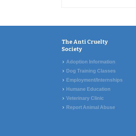
The Anti Cruelty
Society
Adoption Information
Dog Training Classes
Employment/Internships
Humane Education
Veterinary Clinic
Report Animal Abuse