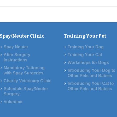
Spay/Neuter Clinic
Training Your Pet
Spay Neuter
Training Your Dog
After Surgery
Training Your Cat
Instructions
Workshops for Dogs
Mandatory Tattooing
Introducing Your Dog to
with Spay Surgeries
Other Pets and Babies
Charity Veterinary Clinic
Introducing Your Cat to
Schedule Spay/Neuter
Other Pets and Babies
Surgery
Volunteer