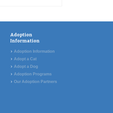
Adoption
Information
Adoption Information
Adopt a Cat
Adopt a Dog
Adoption Programs
Our Adoption Partners