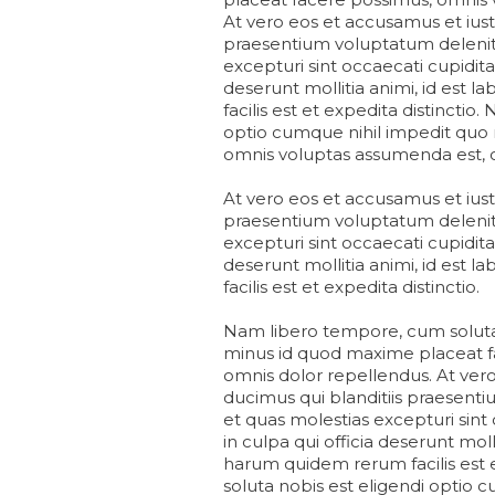
At vero eos et accusamus et iust
praesentium voluptatum deleniti
excepturi sint occaecati cupidita
deserunt mollitia animi, id est
facilis est et expedita distincti
optio cumque nihil impedit quo
omnis voluptas assumenda est, 
At vero eos et accusamus et iust
praesentium voluptatum deleniti
excepturi sint occaecati cupidita
deserunt mollitia animi, id est
facilis est et expedita distinctio.
Nam libero tempore, cum soluta 
minus id quod maxime placeat f
omnis dolor repellendus. At vero
ducimus qui blanditiis praesent
et quas molestias excepturi sint
in culpa qui officia deserunt mol
harum quidem rerum facilis est 
soluta nobis est eligendi optio