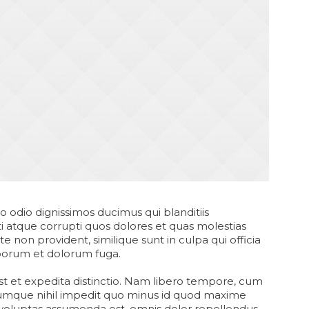
o odio dignissimos ducimus qui blanditiis
 atque corrupti quos dolores et quas molestias
te non provident, similique sunt in culpa qui officia
laborum et dolorum fuga.
st et expedita distinctio. Nam libero tempore, cum
 cumque nihil impedit quo minus id quod maxime
voluptas assumenda est, omnis dolor repellendus.