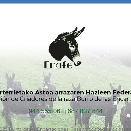
rterrietako Astoa arrazaren Hazleen Feder
ión de Criadores de la raza Burro de las Encar
944 555 063
687 837 844
|
025 Burro de las Encartaciones. Reservados todos los dere