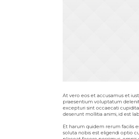
At vero eos et accusamus et iust
praesentium voluptatum deleniti
excepturi sint occaecati cupidita
deserunt mollitia animi, id est 
Et harum quidem rerum facilis e
soluta nobis est eligendi optio
placeat facere possimus, omnis 