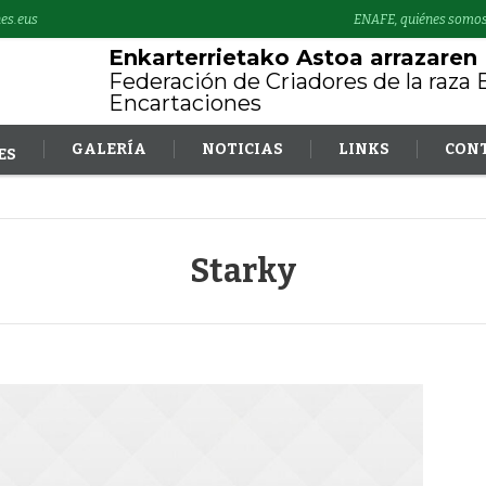
es.eus
ENAFE, quiénes somo
Enkarterrietako Astoa arrazaren
Federación de Criadores de la raza 
Encartaciones
GALERÍA
NOTICIAS
LINKS
CON
ES
Starky