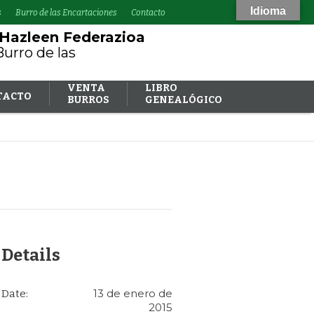
Idioma
s
Burro de las Encartaciones
Contacto
 Hazleen Federazioa
Burro de las
VENTA
LIBRO
TACTO
BURROS
GENEALÓGICO
Details
13 de enero de
Date:
2015