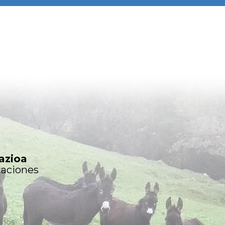
azioa
taciones
chos