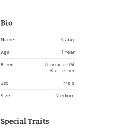
Bio
Starky
Name
1 Year
Age
American Pit
Breed
Bull Terrier
Male
Sex
Medium
Size
Special Traits