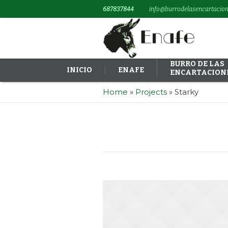
687837844
info@burrodelasencartacion
BURRO DE LAS
INICIO
ENAFE
ENCARTACION
Home
»
Projects
»
Starky