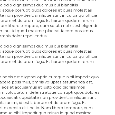
o odio dignissimos ducimus qui blanditiis
 atque corrupti quos dolores et quas molestias
te non provident, similique sunt in culpa qui officia
 laborum et dolorum fuga. Et harum quidem rerum
o. Nam libero tempore, cum soluta nobis est eligendi
 minus id quod maxime placeat facere possimus,
omnis dolor repellendus.
o odio dignissimos ducimus qui blanditiis
 atque corrupti quos dolores et quas molestias
te non provident, similique sunt in culpa qui officia
 laborum et dolorum fuga. Et harum quidem rerum
nobis est eligendi optio cumque nihil impedit quo
acere possimus, omnis voluptas assumenda est,
 eos et accusamus et iusto odio dignissimos
ium voluptatum deleniti atque corrupti quos dolores
 occaecati cupiditate non provident, similique sunt
litia animi, id est laborum et dolorum fuga. Et
et expedita distinctio. Nam libero tempore, cum
 cumque nihil impedit quo minus id quod maxime