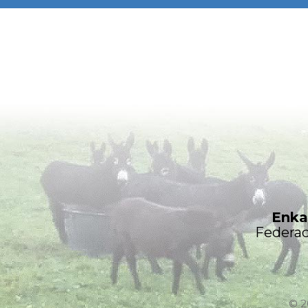
Enka
Federac
© 2